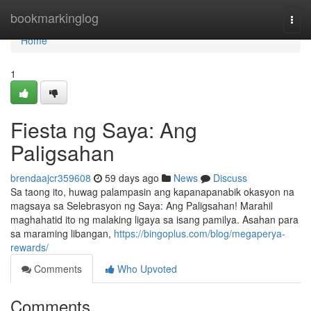
Home
bookmarkinglog
Togg
navi
Home
1
Fiesta ng Saya: Ang
Paligsahan
brendaajcr359608
59 days ago
News
Discuss
Sa taong ito, huwag palampasin ang kapanapanabik okasyon na
magsaya sa Selebrasyon ng Saya: Ang Paligsahan! Marahil
maghahatid ito ng malaking ligaya sa isang pamilya. Asahan para
sa maraming libangan,
https://bingoplus.com/blog/megaperya-
rewards/
Comments
Who Upvoted
Comments