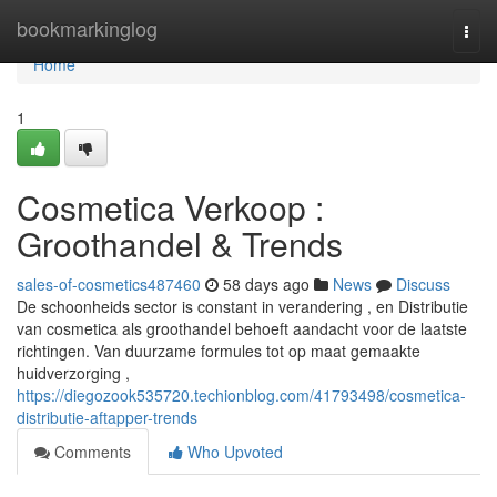
Home
bookmarkinglog
Togg
navi
Home
1
Cosmetica Verkoop :
Groothandel & Trends
sales-of-cosmetics487460
58 days ago
News
Discuss
De schoonheids sector is constant in verandering , en Distributie
van cosmetica als groothandel behoeft aandacht voor de laatste
richtingen. Van duurzame formules tot op maat gemaakte
huidverzorging ,
https://diegozook535720.techionblog.com/41793498/cosmetica-
distributie-aftapper-trends
Comments
Who Upvoted