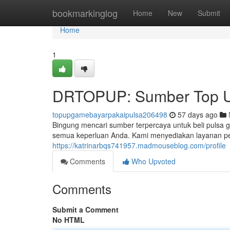
Home
bookmarkinglog
Home
New
Submit
Home
1
DRTOPUP: Sumber Top U
topupgamebayarpakaipulsa206498
57 days ago
Bingung mencari sumber terpercaya untuk beli pulsa g
semua keperluan Anda. Kami menyediakan layanan pen
https://katrinarbqs741957.madmouseblog.com/profile
Comments
Who Upvoted
Comments
Submit a Comment
No HTML