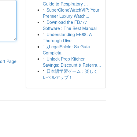
Guide to Respiratory ...
1
SuperCloneWatchVIP: Your
Premier Luxury Watch...
1
Download the FB777
Software : The Best Manual
1
Understanding EE88: A
Thorough Dive
1
¿LegalShield: Su Guía
Completa
1
Unlock Prep Kitchen
ort Page
Savings: Discount & Referra...
1
日本語学習ゲーム：楽しく
レベルアップ！