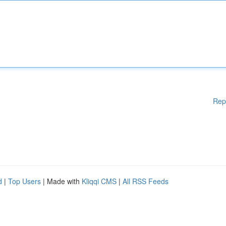
Rep
d
|
Top Users
| Made with
Kliqqi CMS
|
All RSS Feeds