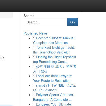
Search
Go
Published News
1
Receptor Duosat: Manual
Completo dos Modelos...
1
Tonerkauf leicht gemacht:
Ihr Toner-Shop Vergleich
1
Finding the Right Topsfield
tuk
top Remodeling Cont...
1
如何 注册 这 域名： 初学者
入门 教程
1
Local Accident Lawyers:
Your Route to Resolution
1
ทางเข้า HITWINBET มือถือ:
เล่นง่าย จ่ายจริง!
1
Polymer Sports Grounds
Bangalore: A Complete ...
1
Lungzen: Your Ultimate