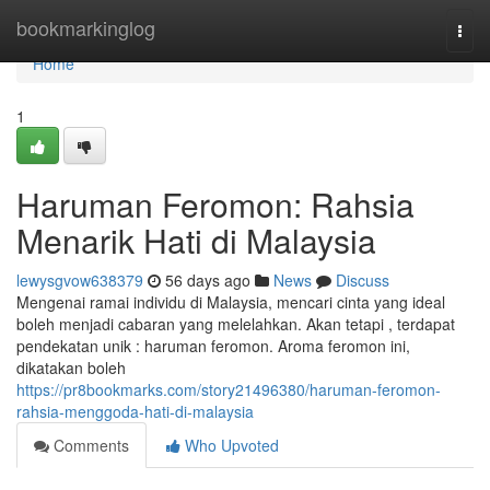
Home
bookmarkinglog
Togg
navi
Home
1
Haruman Feromon: Rahsia
Menarik Hati di Malaysia
lewysgvow638379
56 days ago
News
Discuss
Mengenai ramai individu di Malaysia, mencari cinta yang ideal
boleh menjadi cabaran yang melelahkan. Akan tetapi , terdapat
pendekatan unik : haruman feromon. Aroma feromon ini,
dikatakan boleh
https://pr8bookmarks.com/story21496380/haruman-feromon-
rahsia-menggoda-hati-di-malaysia
Comments
Who Upvoted