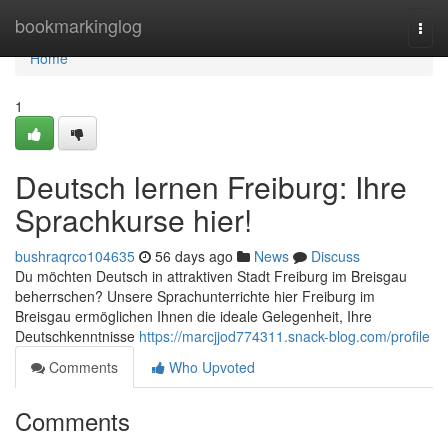
Home
bookmarkinglog
Togg
navi
Home
1
Deutsch lernen Freiburg: Ihre
Sprachkurse hier!
bushraqrco104635
56 days ago
News
Discuss
Du möchten Deutsch in attraktiven Stadt Freiburg im Breisgau
beherrschen? Unsere Sprachunterrichte hier Freiburg im
Breisgau ermöglichen Ihnen die ideale Gelegenheit, Ihre
Deutschkenntnisse
https://marcjjod774311.snack-blog.com/profile
Comments
Who Upvoted
Comments