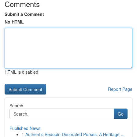
Comments
Submit a Comment
No HTML
HTML is disabled
Report Page
Search
Go
Published News
1
Authentic Bedouin Decorated Purses: A Heritage ...