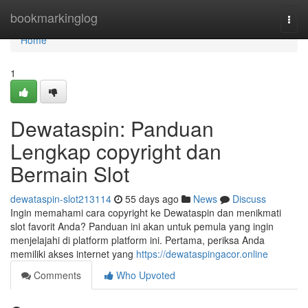
Home
bookmarkinglog
Togg
navi
Home
1
Dewataspin: Panduan
Lengkap copyright dan
Bermain Slot
dewataspin-slot213114
55 days ago
News
Discuss
Ingin memahami cara copyright ke Dewataspin dan menikmati
slot favorit Anda? Panduan ini akan untuk pemula yang ingin
menjelajahi di platform platform ini. Pertama, periksa Anda
memiliki akses internet yang
https://dewataspingacor.online
Comments
Who Upvoted