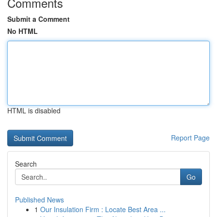
Comments
Submit a Comment
No HTML
HTML is disabled
Report Page
Search
Go
Published News
1
Our Insulation Firm : Locate Best Area ...