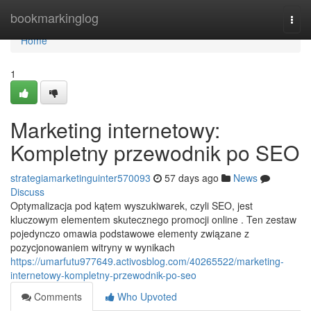
Home
bookmarkinglog
Togg
navi
Home
1
Marketing internetowy:
Kompletny przewodnik po SEO
strategiamarketinguinter570093
57 days ago
News
Discuss
Optymalizacja pod kątem wyszukiwarek, czyli SEO, jest
kluczowym elementem skutecznego promocji online . Ten zestaw
pojedynczo omawia podstawowe elementy związane z
pozycjonowaniem witryny w wynikach
https://umarfutu977649.activosblog.com/40265522/marketing-
internetowy-kompletny-przewodnik-po-seo
Comments
Who Upvoted