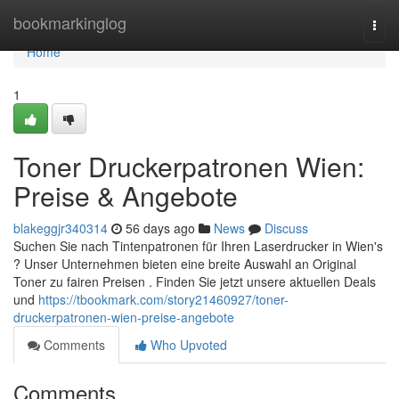
Home
bookmarkinglog
Togg
navi
Home
1
Toner Druckerpatronen Wien:
Preise & Angebote
blakeggjr340314
56 days ago
News
Discuss
Suchen Sie nach Tintenpatronen für Ihren Laserdrucker in Wien's
? Unser Unternehmen bieten eine breite Auswahl an Original
Toner zu fairen Preisen . Finden Sie jetzt unsere aktuellen Deals
und
https://tbookmark.com/story21460927/toner-
druckerpatronen-wien-preise-angebote
Comments
Who Upvoted
Comments