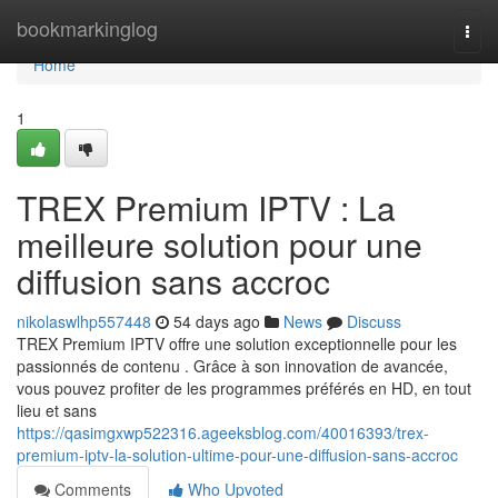
Home
bookmarkinglog
Togg
navi
Home
1
TREX Premium IPTV : La
meilleure solution pour une
diffusion sans accroc
nikolaswlhp557448
54 days ago
News
Discuss
TREX Premium IPTV offre une solution exceptionnelle pour les
passionnés de contenu . Grâce à son innovation de avancée,
vous pouvez profiter de les programmes préférés en HD, en tout
lieu et sans
https://qasimgxwp522316.ageeksblog.com/40016393/trex-
premium-iptv-la-solution-ultime-pour-une-diffusion-sans-accroc
Comments
Who Upvoted