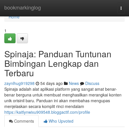
Home
bookmarkinglog
Togg
navi
Home
1
Spinaja: Panduan Tuntunan
Bimbingan Lengkap dan
Terbaru
zaynlhug919298
54 days ago
News
Discuss
Spinaja adalah alat aplikasi platform yang sangat amat benar-
benar berguna untuk membuat menghasilkan merangkai konten
unik orisinil baru. Panduan ini akan membahas mengupas
menjelaskan secara komplit rinci mendalam
https://kaitlynwixu909548.bloggactif.com/profile
Comments
Who Upvoted