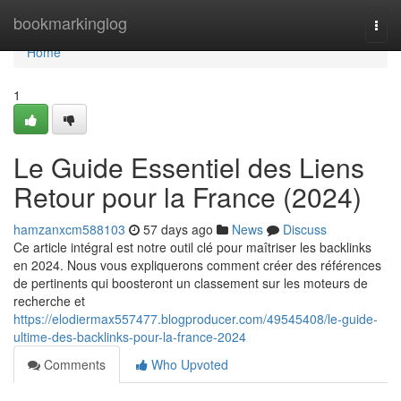
Home
bookmarkinglog
Togg
navi
Home
1
Le Guide Essentiel des Liens
Retour pour la France (2024)
hamzanxcm588103
57 days ago
News
Discuss
Ce article intégral est notre outil clé pour maîtriser les backlinks
en 2024. Nous vous expliquerons comment créer des références
de pertinents qui boosteront un classement sur les moteurs de
recherche et
https://elodiermax557477.blogproducer.com/49545408/le-guide-
ultime-des-backlinks-pour-la-france-2024
Comments
Who Upvoted