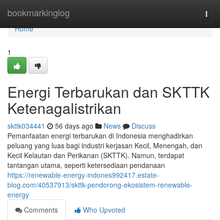
Home
bookmarkinglog
Togg
navi
Home
1
Energi Terbarukan dan SKTTK
Ketenagalistrikan
skttk034441
56 days ago
News
Discuss
Pemanfaatan energi terbarukan di Indonesia menghadirkan
peluang yang luas bagi industri kerjasan Kecil, Menengah, dan
Kecil Kelautan dan Perikanan (SKTTK). Namun, terdapat
tantangan utama, seperti ketersediaan pendanaan
https://renewable-energy-indones992417.estate-
blog.com/40537913/skttk-pendorong-ekosistem-renewable-
energy
Comments
Who Upvoted