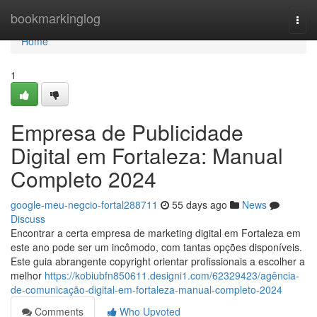
Home
bookmarkinglog
Togg
navi
Home
1
Empresa de Publicidade
Digital em Fortaleza: Manual
Completo 2024
google-meu-negcio-fortal288711
55 days ago
News
Discuss
Encontrar a certa empresa de marketing digital em Fortaleza em
este ano pode ser um incômodo, com tantas opções disponíveis.
Este guia abrangente copyright orientar profissionais a escolher a
melhor
https://kobiubfn850611.designi1.com/62329423/agência-
de-comunicação-digital-em-fortaleza-manual-completo-2024
Comments
Who Upvoted