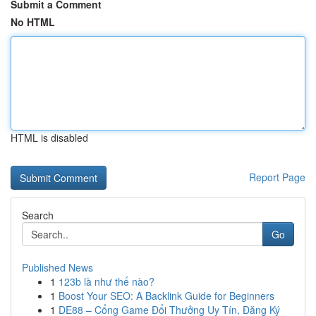
Submit a Comment
No HTML
HTML is disabled
Report Page
Search
Go
Published News
1
123b là như thế nào?
1
Boost Your SEO: A Backlink Guide for Beginners
1
DE88 – Cổng Game Đổi Thưởng Uy Tín, Đăng Ký