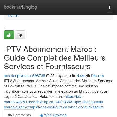
Home
bookmarkinglog
Togg
navi
Home
1
IPTV Abonnement Maroc :
Guide Complet des Meilleurs
Services et Fournisseurs
acheteriptvmaroc398735
55 days ago
News
Discuss
IPTV Abonnement Maroc : Guide Complet des Meilleurs Services
et Fournisseurs L'IPTV s'est imposé comme une solution
incontournable pour regarder la télévision au Maroc. Que vous
soyez à Casablanca, Rabat ou dans
https://iptv-
maroc346783.sharebyblog.com/41636831/iptv-abonnement-
maroc-guide-complet-des-meilleurs-services-et-fournisseurs
Comments
Who Upvoted