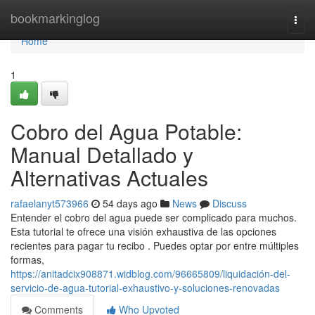
Home
bookmarkinglog
Togg
navi
Home
1
Cobro del Agua Potable:
Manual Detallado y
Alternativas Actuales
rafaelanyt573966
54 days ago
News
Discuss
Entender el cobro del agua puede ser complicado para muchos.
Esta tutorial te ofrece una visión exhaustiva de las opciones
recientes para pagar tu recibo . Puedes optar por entre múltiples
formas,
https://anitadcix908871.widblog.com/96665809/liquidación-del-
servicio-de-agua-tutorial-exhaustivo-y-soluciones-renovadas
Comments
Who Upvoted