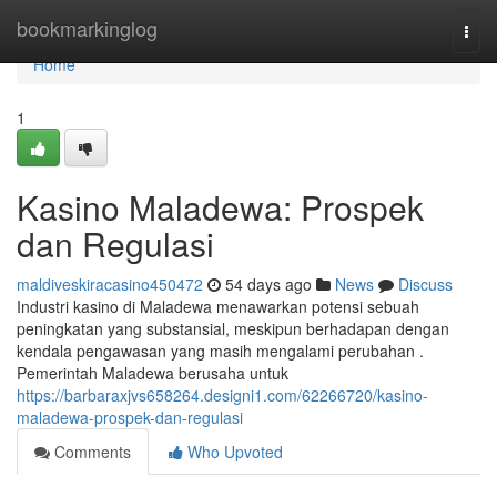
Home
bookmarkinglog
Togg
navi
Home
1
Kasino Maladewa: Prospek
dan Regulasi
maldiveskiracasino450472
54 days ago
News
Discuss
Industri kasino di Maladewa menawarkan potensi sebuah
peningkatan yang substansial, meskipun berhadapan dengan
kendala pengawasan yang masih mengalami perubahan .
Pemerintah Maladewa berusaha untuk
https://barbaraxjvs658264.designi1.com/62266720/kasino-
maladewa-prospek-dan-regulasi
Comments
Who Upvoted