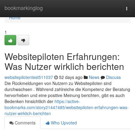
Home
bookmarkinglog
Togg
navi
Home
1
Websitepiloten Erfahrungen:
Was Nutzer wirklich berichten
websitepilotentest511037
52 days ago
News
Discuss
Die Rückmeldungen von Nutzern zu Websitepiloten sind
durchwachsen . Während zahlreiche die Kompetenz der Beratung
hervorheben und eine positive Meinung berichten, gibt es auch
Bedenken hinsichtlich der
https://active-
bookmarks.com/story21447485/websitepiloten-erfahrungen-was-
nutzer-wirklich-berichten
Comments
Who Upvoted