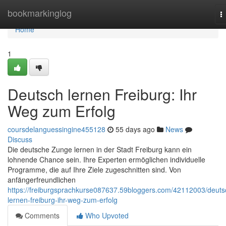
Home
bookmarkinglog
T
n
Home
1
Deutsch lernen Freiburg: Ihr
Weg zum Erfolg
coursdelanguessingine455128
55 days ago
News
Discuss
Die deutsche Zunge lernen in der Stadt Freiburg kann ein
lohnende Chance sein. Ihre Experten ermöglichen individuelle
Programme, die auf Ihre Ziele zugeschnitten sind. Von
anfängerfreundlichen
https://freiburgsprachkurse087637.59bloggers.com/42112003/deuts
lernen-freiburg-ihr-weg-zum-erfolg
Comments
Who Upvoted