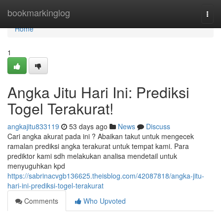
Home
bookmarkinglog
Togg
navi
Home
1
Angka Jitu Hari Ini: Prediksi
Togel Terakurat!
angkajitu833119
53 days ago
News
Discuss
Cari angka akurat pada ini ? Abaikan takut untuk mengecek
ramalan prediksi angka terakurat untuk tempat kami. Para
prediktor kami sdh melakukan analisa mendetail untuk
menyuguhkan kpd
https://sabrinacvgb136625.theisblog.com/42087818/angka-jitu-
hari-ini-prediksi-togel-terakurat
Comments
Who Upvoted