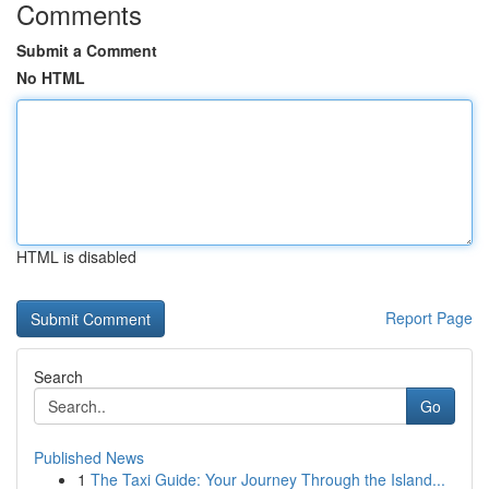
Comments
Submit a Comment
No HTML
HTML is disabled
Report Page
Search
Go
Published News
1
The Taxi Guide: Your Journey Through the Island...