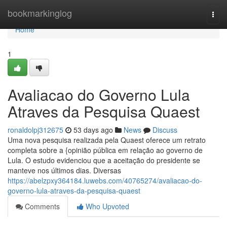
Home
bookmarkinglog
Togg
navi
Home
1
Avaliacao do Governo Lula
Atraves da Pesquisa Quaest
ronaldolpj312675
53 days ago
News
Discuss
Uma nova pesquisa realizada pela Quaest oferece um retrato
completa sobre a {opinião pública em relação ao governo de
Lula. O estudo evidenciou que a aceitação do presidente se
manteve nos últimos dias. Diversas
https://abelzpxy364184.luwebs.com/40765274/avaliacao-do-
governo-lula-atraves-da-pesquisa-quaest
Comments
Who Upvoted