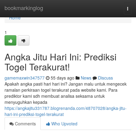
Home
bookmarkinglog
Togg
navi
Home
1
Angka Jitu Hari Ini: Prediksi
Togel Terakurat!
gamemaxwin347577
55 days ago
News
Discuss
Apakah angka pasti hari hari ini? Jangan malu untuk mengecek
ramalan perkiraan togel terakurat pada website kami. Para
prediktor kami sdh membuat analisa seksama untuk
menyuguhkan kepada
https://angkajitu331787.blogrenanda.com/48707028/angka-jitu-
hari-ini-prediksi-togel-terakurat
Comments
Who Upvoted