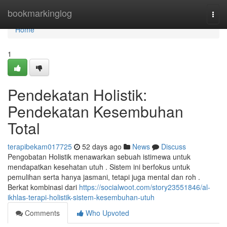
Home
bookmarkinglog
Togg
navi
Home
1
Pendekatan Holistik:
Pendekatan Kesembuhan
Total
terapibekam017725
52 days ago
News
Discuss
Pengobatan Holistik menawarkan sebuah istimewa untuk
mendapatkan kesehatan utuh . Sistem ini berfokus untuk
pemulihan serta hanya jasmani, tetapi juga mental dan roh .
Berkat kombinasi dari
https://socialwoot.com/story23551846/al-
ikhlas-terapi-holistik-sistem-kesembuhan-utuh
Comments
Who Upvoted