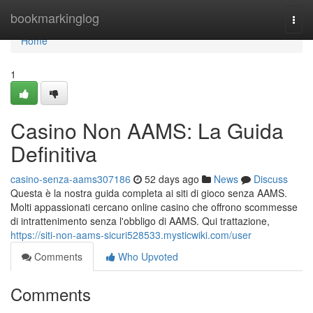
Home
bookmarkinglog
Togg
navi
Home
1
Casino Non AAMS: La Guida
Definitiva
casino-senza-aams307186
52 days ago
News
Discuss
Questa è la nostra guida completa ai siti di gioco senza AAMS.
Molti appassionati cercano online casino che offrono scommesse
di intrattenimento senza l'obbligo di AAMS. Qui trattazione,
https://siti-non-aams-sicuri528533.mysticwiki.com/user
Comments
Who Upvoted
Comments