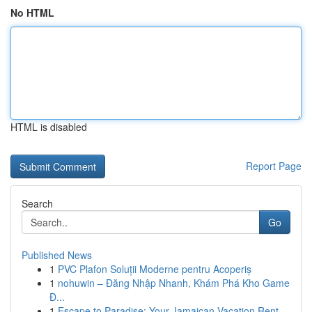
No HTML
HTML is disabled
Report Page
Search
Go
Published News
1
PVC Plafon Soluții Moderne pentru Acoperiș
1
nohuwin – Đăng Nhập Nhanh, Khám Phá Kho Game
Đ...
1
Escape to Paradise: Your Jamaican Vacation Rent...