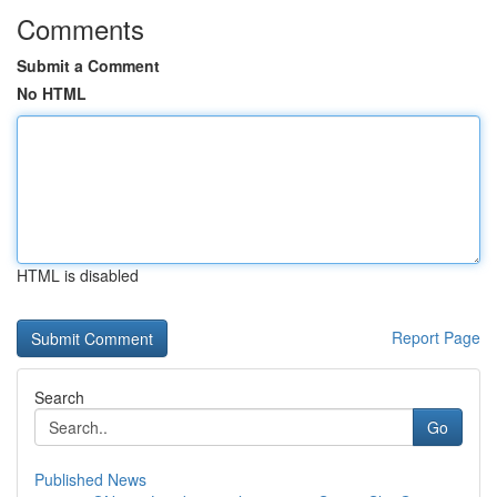
Comments
Submit a Comment
No HTML
HTML is disabled
Report Page
Search
Go
Published News