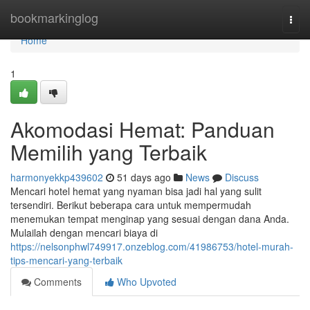
Home
bookmarkinglog
Togg
navi
Home
1
Akomodasi Hemat: Panduan
Memilih yang Terbaik
harmonyekkp439602
51 days ago
News
Discuss
Mencari hotel hemat yang nyaman bisa jadi hal yang sulit
tersendiri. Berikut beberapa cara untuk mempermudah
menemukan tempat menginap yang sesuai dengan dana Anda.
Mulailah dengan mencari biaya di
https://nelsonphwl749917.onzeblog.com/41986753/hotel-murah-
tips-mencari-yang-terbaik
Comments
Who Upvoted