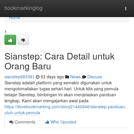
Home
bookmarkinglog
Togg
navi
Home
1
Sianstep: Cara Detail untuk
Orang Baru
sianstep683381
53 days ago
News
Discuss
Sianstep adalah platform yang semakin digunakan untuk
mengotomatiskan tugas sehari-hari. Untuk kita yang pemula
belajar Sianstep, bimbingan ini akan menjelaskan panduan
lengkap. Kami akan mengajarkan awal pada
https://ilovebookmarking.com/story21440646/sianstep-panduan-
utuh-untuk-pemula
Comments
Who Upvoted