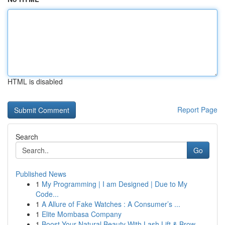
HTML is disabled
Report Page
Search
Go
Published News
1
My Programming | I am Designed | Due to My
Code...
1
A Allure of Fake Watches : A Consumer’s ...
1
Elite Mombasa Company
1
Boost Your Natural Beauty With Lash Lift & Brow...