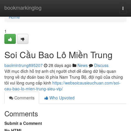
Home
bookmarkinglog
Togg
navi
Home
1
Soi Cầu Bao Lô Miền Trung
baolmintrung895207
28 days ago
News
Discuss
Với mục đích hỗ trợ anh chị người chơi dễ dàng dữ liệu quan
trọng về dự đoán bao lô phía Nam Trung Bộ, đội ngũ của chúng
tôi vui lòng cung cấp kinh
https://websoicausieuchuan.com/soi-
cau-bao-lo-mien-trung-sieu-vip/
Comments
Who Upvoted
Comments
Submit a Comment
No HTML