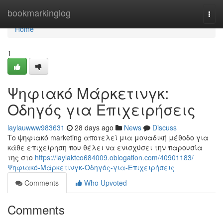
Home
bookmarkinglog
Togg
navi
Home
1
Ψηφιακό Μάρκετινγκ:
Οδηγός για Επιχειρήσεις
laylauwww983631
28 days ago
News
Discuss
Το ψηφιακό marketing αποτελεί μια μοναδική μέθοδο για
κάθε επιχείρηση που θέλει να ενισχύσει την παρουσία
της στο
https://laylaktco684009.oblogation.com/40901183/
Ψηφιακό-Μάρκετινγκ-Οδηγός-για-Επιχειρήσεις
Comments
Who Upvoted
Comments