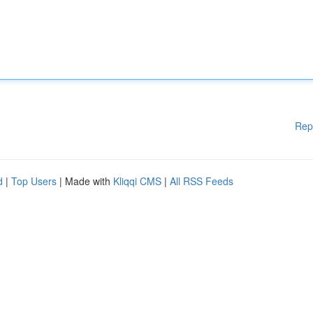
Rep
d
|
Top Users
| Made with
Kliqqi CMS
|
All RSS Feeds