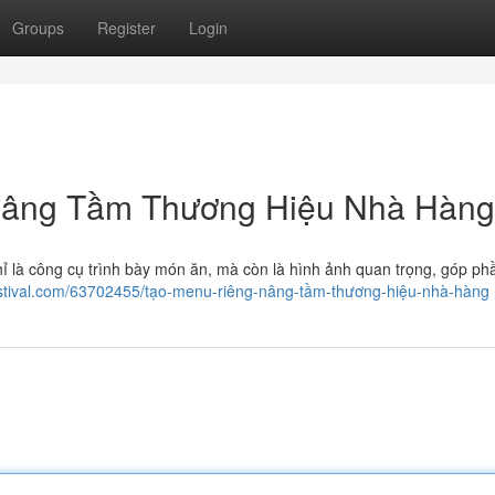
Groups
Register
Login
 Nâng Tầm Thương Hiệu Nhà Hàng
ỉ là công cụ trình bày món ăn, mà còn là hình ảnh quan trọng, góp p
gstival.com/63702455/tạo-menu-riêng-nâng-tầm-thương-hiệu-nhà-hàng