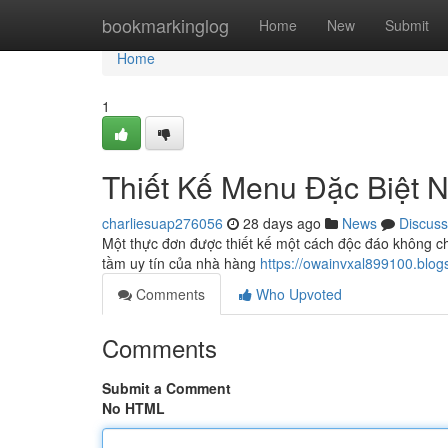
Home
bookmarkinglog
Home
New
Submit
Home
1
Thiết Kế Menu Đặc Biệt
charliesuap276056
28 days ago
News
Discuss
Một thực đơn được thiết kế một cách độc đáo không ch
tầm uy tín của nhà hàng
https://owainvxal899100.blo
Comments
Who Upvoted
Comments
Submit a Comment
No HTML