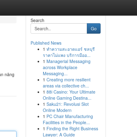
Search
Go
Published News
1
ทำความสะอาดแอร์ ชลบุรี
ราคาไม่แพง บริการมืออ...
1
Managerial Messaging
across Workplace
Messaging...
hần nâng
1
Creating more resilient
areas via collective ch...
1
88i Casino: Your Ultimate
Online Gaming Destina...
1
Saku21: Revolusi Slot
Online Modern
1
PC Chair Manufacturing
Facilities in the People...
1
Finding the Right Business
Lawyer: A Guide