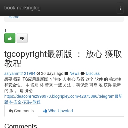
Home
bookmarkinglog
Togg
navi
Home
1
tgcopyright最新版 ： 放心 獲取
教程
asiyamntt121964
30 days ago
News
Discuss
想要 得到 TG应用最新版 ？许多 人 担心 取得 这个 软件 的 稳定性
和安全性。 本 说明 将 带来 一些 方法， 确保您 可靠 地 获得 最新
的 版 。 请 务必
https://deaconrrez996973.blogripley.com/42875866/telegram最新
版本-安全-安裝-教程
Comments
Who Upvoted
Comments