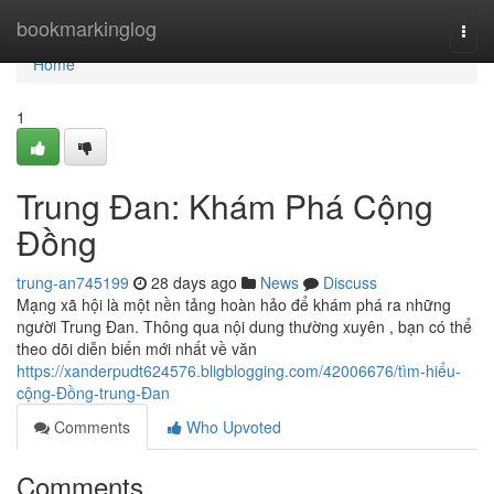
Home
bookmarkinglog
Togg
navi
Home
1
Trung Đan: Khám Phá Cộng
Đồng
trung-an745199
28 days ago
News
Discuss
Mạng xã hội là một nền tảng hoàn hảo để khám phá ra những
người Trung Đan. Thông qua nội dung thường xuyên , bạn có thể
theo dõi diễn biến mới nhất về văn
https://xanderpudt624576.bligblogging.com/42006676/tìm-hiểu-
cộng-Đồng-trung-Đan
Comments
Who Upvoted
Comments