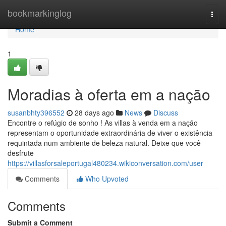
Home
bookmarkinglog
Togg
navi
Home
1
Moradias à oferta em a nação
susanbhty396552
28 days ago
News
Discuss
Encontre o refúgio de sonho ! As villas à venda em a nação
representam o oportunidade extraordinária de viver o existência
requintada num ambiente de beleza natural. Deixe que você
desfrute
https://villasforsaleportugal480234.wikiconversation.com/user
Comments
Who Upvoted
Comments
Submit a Comment