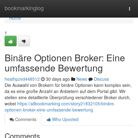
Home
bookmarkinglog
Togg
navi
Home
1
Binäre Optionen Broker: Eine
umfassende Bewertung
heathpzvd448512
30 days ago
News
Discuss
Die Auswahl von Brokern für binäre Optionen kann komplex sein,
da es eine große Anzahl an Anbietern auf dem Portal gibt. Wir
stellen eine detaillierte Überprüfung verschiedener Broker durch,
wobei
https://allbookmarking.com/story21832105/binäre-
optionen-broker-eine-umfassende-bewertung
Comments
Who Upvoted
Comments